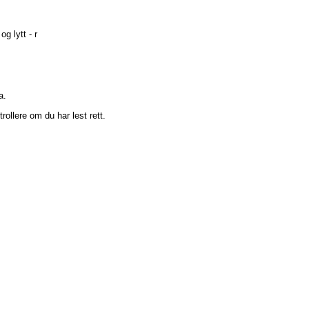
og lytt - r
a.
rollere om du har lest rett.